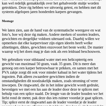
kan wel redelijk gemakkelijk over het gehalveerde stuitje worden
getrokken. Deze rig hebben we uitvoerig getest, en hebben met dit
systeem afgelopen jaren honderden karpers gevangen.
Montage
We laten zien, aan de hand van de systematische weergave en wat
foto’s, hoe wij deze rig maken. Andere merken of soorten leaders,
gewichten en dergelijke voldoen uiteraard ook. Daarbij willen we
opmerken dat elke karpervisser zijn eigen ideeën heeft welke
afmetingen, diktes, gewichten enzovoort het beste werkt. De manier
waarop wij het doen mag je dan ook als een leidraad beschouwen.
We gebruiken voor stilstaand water met een helicopterrig een
gewicht van maximaal 50 gram, vaak 35 gram. Dit is meer dan
genoeg om een karper betrouwbaar te prikken, en samen met het
PVA zakje zorgt dit ook voor minder kabaal in het water tijdens het
ingooien. Pak alleen zwaardere gewichten indien de
omstandigheden dit noodzakelijk maken, zoals stroming of verre
inworpen. De ringwartel, die in het inline gewicht wordt gedrukt,
bevestigen we met een lus aan de leader door deze te splicen met
behulp van een splice naald. De lengte van de leader houden we het
liefst rond de meter, pak deze dus iets ruimer voordat je gaat splicen.
Tip; splice eerst de ringwartel aan de leader voordat je de leader