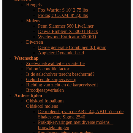
Hengels
Fox Warrior S 10′ 2,75 lbs
Prologic C.O.M. 8′ 2,0 lbs
Molens
Penn Slammer 560 LiveLiner
Daiwa Emblem X 5000T Black
Wychwood Extricator 5000FD
Diversen
Derde generatie Combipen 0,1 gram
Angletec Dynamic Lead
Wetenschap
Zoetwaterkwaliteit en vissterfte
Fulton’s conditie factor
Is de aalscholver terecht beschermd?
Geluid en de karpervisserij
Richting van zicht en de karpervisserij
Broodjeaapverhalen
Andere tijden
Oldskool fotoalbum
Oldskool molens
De molenslip van de ABU 44, ABU 55 en de
Shakespeare Sigma 2540
Praktijkervaringen met diverse molens +
bouwtekeningen
Spoelcapaciteiten van molens