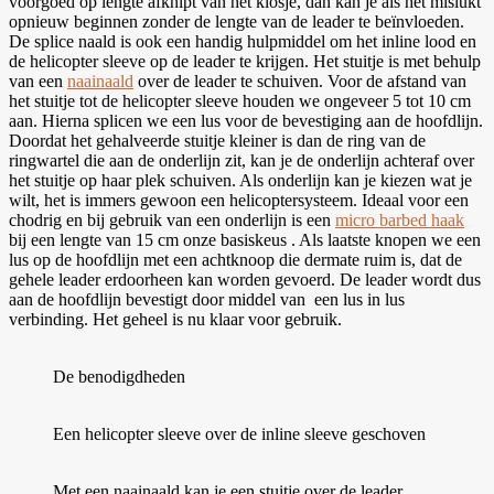
voorgoed op lengte afknipt van het klosje, dan kan je als het mislukt
opnieuw beginnen zonder de lengte van de leader te beïnvloeden.
De splice naald is ook een handig hulpmiddel om het inline lood en
de helicopter sleeve op de leader te krijgen. Het stuitje is met behulp
van een
naainaald
over de leader te schuiven. Voor de afstand van
het stuitje tot de helicopter sleeve houden we ongeveer 5 tot 10 cm
aan. Hierna splicen we een lus voor de bevestiging aan de hoofdlijn.
Doordat het gehalveerde stuitje kleiner is dan de ring van de
ringwartel die aan de onderlijn zit, kan je de onderlijn achteraf over
het stuitje op haar plek schuiven. Als onderlijn kan je kiezen wat je
wilt, het is immers gewoon een helicoptersysteem. Ideaal voor een
chodrig en bij gebruik van een onderlijn is een
micro barbed haak
bij een lengte van 15 cm onze basiskeus . Als laatste knopen we een
lus op de hoofdlijn met een achtknoop die dermate ruim is, dat de
gehele leader erdoorheen kan worden gevoerd. De leader wordt dus
aan de hoofdlijn bevestigt door middel van een lus in lus
verbinding. Het geheel is nu klaar voor gebruik.
De benodigdheden
Een helicopter sleeve over de inline sleeve geschoven
Met een naainaald kan je een stuitje over de leader