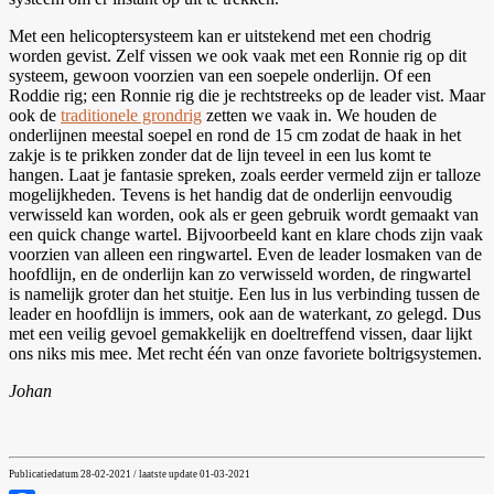
Met een helicoptersysteem kan er uitstekend met een chodrig
worden gevist. Zelf vissen we ook vaak met een Ronnie rig op dit
systeem, gewoon voorzien van een soepele onderlijn. Of een
Roddie rig; een Ronnie rig die je rechtstreeks op de leader vist. Maar
ook de
traditionele grondrig
zetten we vaak in. We houden de
onderlijnen meestal soepel en rond de 15 cm zodat de haak in het
zakje is te prikken zonder dat de lijn teveel in een lus komt te
hangen. Laat je fantasie spreken, zoals eerder vermeld zijn er talloze
mogelijkheden. Tevens is het handig dat de onderlijn eenvoudig
verwisseld kan worden, ook als er geen gebruik wordt gemaakt van
een quick change wartel. Bijvoorbeeld kant en klare chods zijn vaak
voorzien van alleen een ringwartel. Even de leader losmaken van de
hoofdlijn, en de onderlijn kan zo verwisseld worden, de ringwartel
is namelijk groter dan het stuitje. Een lus in lus verbinding tussen de
leader en hoofdlijn is immers, ook aan de waterkant, zo gelegd. Dus
met een veilig gevoel gemakkelijk en doeltreffend vissen, daar lijkt
ons niks mis mee. Met recht één van onze favoriete boltrigsystemen.
Johan
Publicatiedatum 28-02-2021 / laatste update 01-03-2021