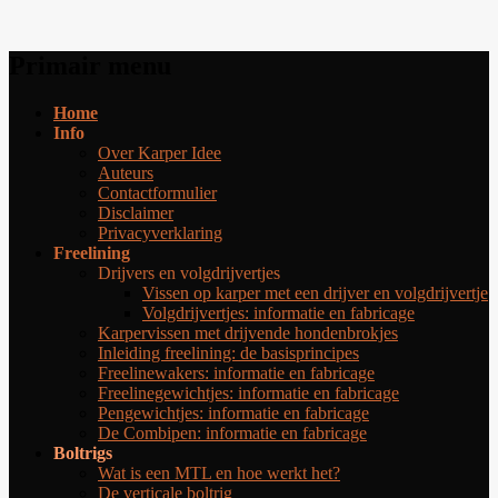
Zoeken
Primair menu
Karper Idee
Ga
Home
naar
Info
de
Over Karper Idee
inhoud
Auteurs
Contactformulier
Disclaimer
Privacyverklaring
Freelining
Drijvers en volgdrijvertjes
Vissen op karper met een drijver en volgdrijvertje
Volgdrijvertjes: informatie en fabricage
Karpervissen met drijvende hondenbrokjes
Inleiding freelining: de basisprincipes
Freelinewakers: informatie en fabricage
Freelinegewichtjes: informatie en fabricage
Pengewichtjes: informatie en fabricage
De Combipen: informatie en fabricage
Boltrigs
Wat is een MTL en hoe werkt het?
De verticale boltrig