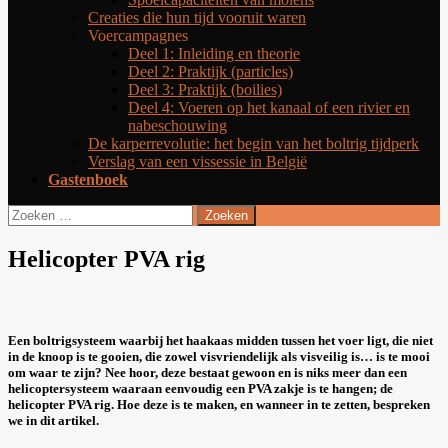
Creaties die hun tijd vooruit waren
Voercampagnes
Deel 1: Inleiding en theorie
Deel 2: Praktijk (particles)
Deel 3: Praktijk (boilies)
Deel 4: Voeren op het kanaal of een rivier en
nabeschouwing
De karperrevolutie: het begin van het boltrig tijdperk
Verslag van een vissessie in België
Gastenboek
Zoeken
naar:
Helicopter PVA rig
Een boltrigsysteem waarbij het haakaas midden tussen het voer ligt, die niet
in de knoop is te gooien, die zowel visvriendelijk als visveilig is… is te mooi
om waar te zijn? Nee hoor, deze bestaat gewoon en is niks meer dan een
helicoptersysteem waaraan eenvoudig een PVA zakje is te hangen; de
helicopter PVA rig. Hoe deze is te maken, en wanneer in te zetten, bespreken
we in dit artikel.