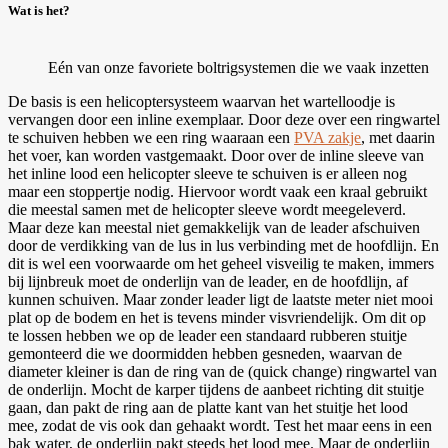
Wat is het?
Eén van onze favoriete boltrigsystemen die we vaak inzetten
De basis is een helicoptersysteem waarvan het wartelloodje is
vervangen door een inline exemplaar. Door deze over een ringwartel
te schuiven hebben we een ring waaraan een
PVA zakje
, met daarin
het voer, kan worden vastgemaakt. Door over de inline sleeve van
het inline lood een helicopter sleeve te schuiven is er alleen nog
maar een stoppertje nodig. Hiervoor wordt vaak een kraal gebruikt
die meestal samen met de helicopter sleeve wordt meegeleverd.
Maar deze kan meestal niet gemakkelijk van de leader afschuiven
door de verdikking van de lus in lus verbinding met de hoofdlijn. En
dit is wel een voorwaarde om het geheel visveilig te maken, immers
bij lijnbreuk moet de onderlijn van de leader, en de hoofdlijn, af
kunnen schuiven. Maar zonder leader ligt de laatste meter niet mooi
plat op de bodem en het is tevens minder visvriendelijk. Om dit op
te lossen hebben we op de leader een standaard rubberen stuitje
gemonteerd die we doormidden hebben gesneden, waarvan de
diameter kleiner is dan de ring van de (quick change) ringwartel van
de onderlijn. Mocht de karper tijdens de aanbeet richting dit stuitje
gaan, dan pakt de ring aan de platte kant van het stuitje het lood
mee, zodat de vis ook dan gehaakt wordt. Test het maar eens in een
bak water, de onderlijn pakt steeds het lood mee. Maar de onderlijn