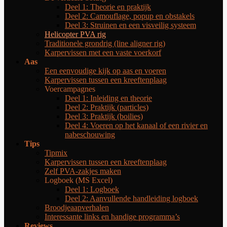
Deel 1: Theorie en praktijk
Deel 2: Camouflage, popup en obstakels
Deel 3: Struinen en een visveilig systeem
Helicopter PVA rig
Traditionele grondrig (line aligner rig)
Karpervissen met een vaste voerkorf
Aas
Een eenvoudige kijk op aas en voeren
Karpervissen tussen een kreeftenplaag
Voercampagnes
Deel 1: Inleiding en theorie
Deel 2: Praktijk (particles)
Deel 3: Praktijk (boilies)
Deel 4: Voeren op het kanaal of een rivier en
nabeschouwing
Tips
Tipmix
Karpervissen tussen een kreeftenplaag
Zelf PVA-zakjes maken
Logboek (MS Excel)
Deel 1: Logboek
Deel 2: Aanvullende handleiding logboek
Broodjeaapverhalen
Interessante links en handige programma’s
Reviews